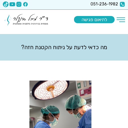
x-api-key":"6512a67ea5f63b3ec1a8b9e9
051-236-1982
לתיאום פגישה
מה כדאי לדעת על ניתוח הקטנת חזה?