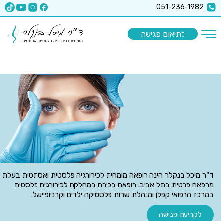
x-api-key":"6512a67ea5f63b3ec1a8b9e9
051-236-1982
לתיאום פגישה
ד"ר מיכל בנקלר הינה רופאה מומחית לכירורגיה פלסטית ואסתטית בעלת
מרפאה פרטית בתל אביב. רופאה בכירה במחלקה לכירורגיה פלסטית
במרכז הרפואי קפלן ומנהלת שרות פלסטיקה ילדים וקרניופיישל.
לקביעת פגישה