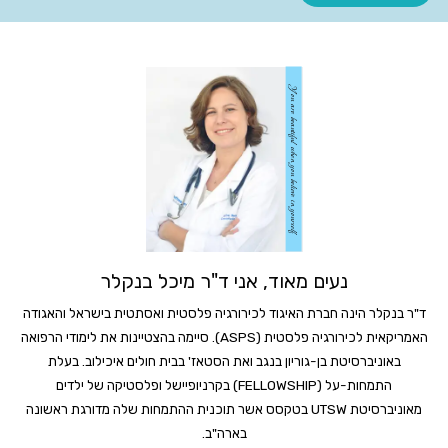
You are beautiful when you believe in yourself
נעים מאוד, אני ד"ר מיכל בנקלר
ד"ר בנקלר הינה חברת האיגוד לכירורגיה פלסטית ואסתטית בישראל והאגודה
האמריקאית לכירורגיה פלסטית (ASPS). סיימה בהצטיינות את לימודי הרפואה
באוניברסיטת בן-גוריון בנגב ואת הסטאז' בבית חולים איכילוב. בעלת
התמחות-על (FELLOWSHIP) בקרניופיישל ופלסטיקה של ילדים
מאוניברסיטת UTSW בטקסס אשר תוכנית ההתמחות שלה מדורגת ראשונה
בארה"ב.