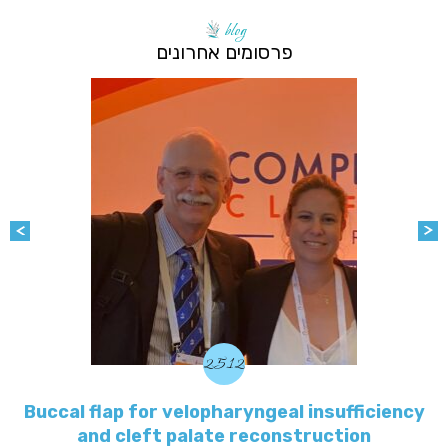
blog
פרסומים אחרונים
25.12
Buccal flap for velopharyngeal insufficiency
and cleft palate reconstruction