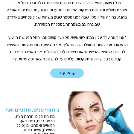
מיכל נשואה ואמא לשלושה בנים חמודים ושובבים. גדלה וגרה בתל אביב.
אוהבת טיולים וחופשות מפנקות המלווים במסעדות טובות, מקומות יפים ואווירה
מהנה. בחורה של וויסקי. שבה לפני מספר שנים משהות של כשנתיים בארה"ב
שם גרה עם משפחתה במסגרת הכשרתה.
"אני רואה ערך עליון במתן ליווי אישי, מקצועי, קשוב וזמין החל מפגישת הייעוץ
הראשונה ועד לסיומו המוצלח של התהליך. אני מרגישה מחויבות עמוקה ואישית
להשגת התוצאה הרצויה והאופטימלית לכל מטופל.ת. אני מאמינה בפרטים,
קטנים ככל שיהיו, והתעקשות עליהם עד להשגת תוצאה יפה ומדויקת."
קראו עוד
ניתוחי פנים, אוזניים ואף
מתיחת פנים, הרמת מצח,
הרמת גבות, ניתוחי אף
רפואיים ואסתטיים (כולל
מחיצה), עיצוב סנטר,