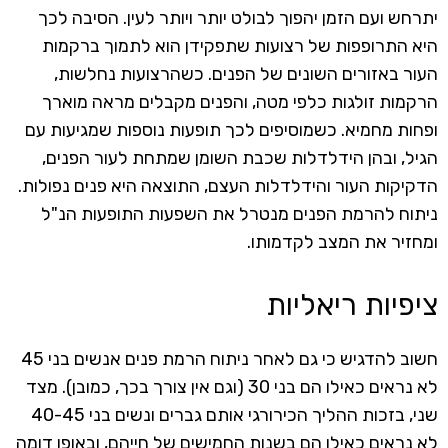
יתרחש ועם הזמן יהפוך לבולט יותר ויותר לעין. הסיבה לכך
היא התרופפות של רצועות שתפקידן הוא לתמוך ברקמות
העור באזורים השונים של הפנים. כשהרצועות נחלשות,
הרקמות זולגות כלפי מטה, והפנים מקבלים מראה מוארך
ופחות מחמיא. כשמוסיפים לכך תופעות נוספות שמגיעות עם
הגיל, ובהן הידלדלות שכבת השומן שמתחת לעור הפנים,
הדקיקות העור והידלדלות העצם, התוצאה היא פנים נפולות.
ניתוח להרמת הפנים מנטרל את השפעות התופעות הנ"ל
ומחזיר את המצב לקדמותו.
ציפיות ריאליות
חשוב להדגיש כי גם לאחר ניתוח הרמת פנים אנשים בני 45
לא נראים כאילו הם בני 30 (וגם אין צורך בכך, כמובן). מצד
שני, בזכות ההליך הכירורגי אותם גברים ונשים בני 40-45
לא נראים כאילו הם בשנות החמישים של חייהם, ובאופן דומה