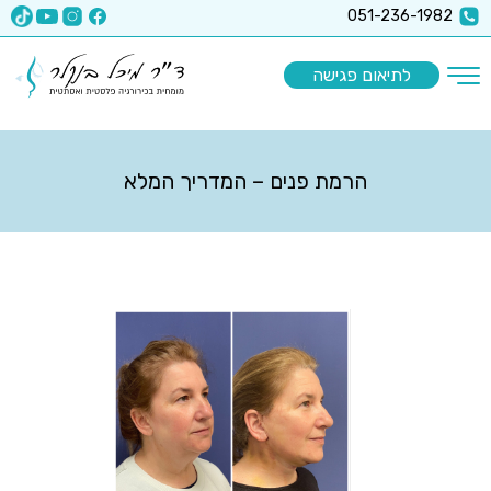
x-api-key":"6512a67ea5f63b3ec1a8b9e9
051-236-1982
לתיאום פגישה
הרמת פנים – המדריך המלא