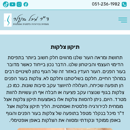
x-api-key":"6512a67ea5f63b3ec1a8b9e9
051-236-1982
תיקון צלקות
תחושת ומראה העור שלנו מהווים חלק חשוב ביותר בתפיסת
הדימוי העצמי והביטחון שלנו. הדבר נכון בייחוד כאשר מדובר
בעור הפנים. העור העדין באזור זה של הגוף נתון לשינויים רבים
במהלך החיים, חלקם בשליטתנו וחלקם לא. צלקות בעור הפנים
הן תופעה שכיחה, העלולה להיווצר עקב סיבות שונות. כמו כן,
צלקות בגוף שנוצרו עקב פציעה או חבלה אף הן עשויות להוות
מטרד. היום, ניתן להסוות צלקות אלו באמצעות תיקון צלקות אצל
מומחית לכירורגיה פלסטית ואסתטית. הליך תיקון צלקות אצל
ד"ר מיכל בנקלר מטפל בתופעה של צלקות בעור הפנים והגוף
באופן ממוקד ונקודתי ומסווה את הצלקות באופן אופטימלי.