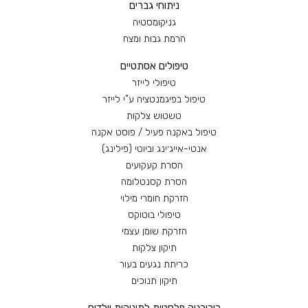
ניתוחי גברים
גניקומסטיה
הרמת גבות ומצח
טיפולים אסתטיים
טיפולי לייזר
טיפול בפיגמנטציה ע”י לייזר
טשטוש צלקות
טיפול באקנה פעיל / פוסט אקנה
אנטי-אייג׳ינג וביוטי (פילינג)
הסרת קעקועים
הסרת קסנטלומה
הזרקת חומרי מילוי
טיפולי בוטוקס
הזרקת שומן עצמי
תיקון צלקות
כריתת נגעים בעור
תיקון תנוכים
כירורגיה פלסטית לתינוקות וילדים