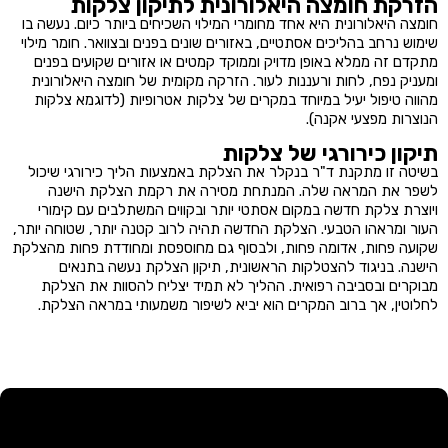
הזרקת חומצה היאלורונית לתיקון צלקות
חומצה היאלורונית היא אחד מחומרי המילוי השכיחים ביותר כיום. נעשה בו
שימוש נרחב בהליכים אסתטיים, באזורים שונים בפנים ובצוואר. חומר מילוי
מתקדם זה ממלא באופן מדויק וממוקד קמטים או אזורים שקועים בפנים
ומעניק נפח, לחות ורעננות לעור. הזרקה מקומית של חומצה היאלורונית
מהווה טיפול יעיל במיוחד במקרים של צלקות אטרופיות (לדוגמא צלקות
הנוצרות מפצעי אקנה).
תיקון כירורגי של צלקות
בשיטה זו מתקנת ד"ר בנקלר את הצלקת באמצעות הליך כירורגי שיכול
לשפר את המראה שלה. המנתחת מסירה את רקמת הצלקת הישנה
ויוצרת צלקת חדשה במקום אסתטי יותר ובקווים המשתלבים עם קימורי
העור ומראהו הטבעי. הצלקת החדשה תהיה לרוב קטנה יותר, שטוחה יותר,
שקועה פחות, אדומה פחות, ולבסוף גם מחוספסת ומחודדת פחות מהצלקת
הישנה. בניגוד להצטלקות הראשונית, תיקון הצלקת נעשה בתנאים
מבוקרים ובסביבה רפואית. ההליך לא תמיד יצליח להסוות את הצלקת
לחלוטין, אך ברוב המקרים הוא יביא לשיפור משמעותי במראה הצלקת.