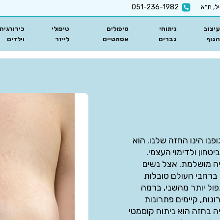
051-236-1982
עיצוב
ניתוחי
טיפולים
טיפולי
כירורגיה
הגוף
גברים
אסתטיים
לייזר
וילדים
נו הינו החזה שלנו. הוא
טחון ולדימוי העצמי.
יה מושלמת. אצל נשים
 ברחבי העולם סובלות
ול יותר מהשני, ברמה
נות, קיימים פתרונות
ה בחזה הוא ניתוח קוסמטי