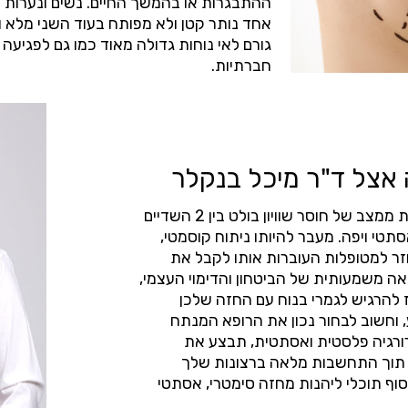
ההתבגרות או בהמשך החיים. נשים ונערות ר
אחד נותר קטן ולא מפותח בעוד השני מלא ונ
גורם לאי נוחות גדולה מאוד כמו גם לפגיעה 
חברתיות.
 אצל ד"ר מיכל בנקלר
הניתוח מתאים לכל אחת מכן שסובלת ממצב של חוסר שוויון בולט בין 2 השדיים
טי ויפה. מעבר להיותו ניתוח קוסמטי,
וזר למטופלות העוברות אותו לקבל את
אה משמעותית של הביטחון והדימוי העצמי,
להרגיש לגמרי בנוח עם החזה שלכן
ע, וחשוב לבחור נכון את הרופא המנתח
רורגיה פלסטית ואסתטית, תבצע את
י, תוך התחשבות מלאה ברצונות שלך
סוף תוכלי ליהנות מחזה סימטרי, אסתטי