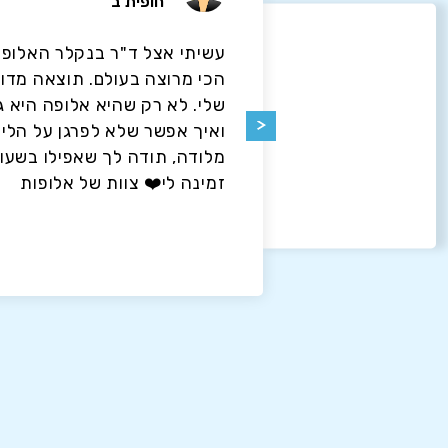
חופית ב
 הבנתי שד״ר
עשיתי אצל ד"ר בנקלר האלופה
וח הקטנת
הכי מרוצה בעולם. תוצאה מדוי
גובה
שלי. לא רק שהיא אלופה היא 
 בשם לודה
ואיך אפשר שלא לפרגן על הליו
חלמה עבר
מלודה, תודה לך שאפילו בשעו
זמינה לי❤️ צוות של אלופות