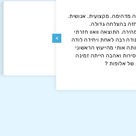
אוותר ואחזור 
עם ד"ר מיכל ב
 מדהימה. מקצועית. אנושית.
זה בהצלחה גדולה.
כבר קבעתי תור
ירה. התוצאה וואוו חזרתי
במתנה ניתוח ל
ודה רבה לאחת ויחידה לודה
הראשון ועד הש
תה אותי מהייעוץ הראשוני
לאחר מכן, פשוט
ירות ואהבה הייתה זמינה
מושלמות!!!!!! 
של אלופות ?
הרגישו שעברתי
ההרגעה, החיוך
לודה לכל השאל
פשוט מדהימות!
שעשיתי בחיי!!