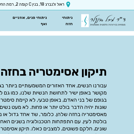
x-api-key":"6512a67ea5f63b3ec1a8b9e9
ראול ולנברג 18, בנין C קומה 2, רמת החייל, ת״א
ניתוחי
ניתוחי פנים, אוזניים
חזה
ואף
תיקון אסימטריה בחזה
עבורנו הנשים, אחד האזורים המשמעותיים ביותר בגופ
מקושר באופן ישיר לתחושת הנשיות שלנו, כמו גם לבי
בגופם של בני האדם, באופן טבעי, לא קיימת סימטר
שונות יהיה הדבר בולט יותר או פחות. לא מעט נשים
מאסימטריה בחזה שלהן. כלומר, שד אחד גדול או נפ
בולטת לעין. עם התפתחות הטכנולוגיה בשנים האחרו
שונים, חלקם פשוטים, למצבים כאלו. תיקון אסימטרי