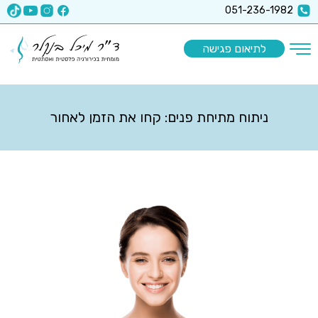
x-api-key":"6512a67ea5f63b3ec1a8b9e9
051-236-1982
לתיאום פגישה
ניתוח מתיחת פנים: קחו את הזמן לאחור