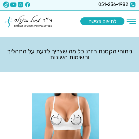
x-api-key":"6512a67ea5f63b3ec1a8b9e9
051-236-1982
לתיאום פגישה
ניתוחי הקטנת חזה: כל מה שצריך לדעת על התהליך
והשיטות השונות