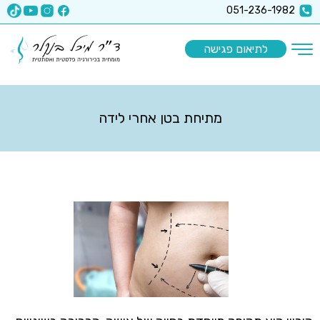
x-api-key":"6512a67ea5f63b3ec1a8b9e9
051-236-1982
לתיאום פגישה
מתיחת בטן אחרי לידה