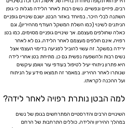
היריון הוא תקופה מיוחדת בחייה של אישה, הכרוכה בשינויים
רבים, פיזיים ונפשיים. נשים רבות לאחר הלידה מגלות כי גופן
השתנה לבלי היכר, במיוחד באזור הבטן. ישנם שינויים גופניים
הניתנים לשינוי (כמו השלת המשקל העודף מההיריון), וגם
כאלה שחולפים מעצמם. אך שינויים גופניים מסוימים, כמו בטן
רפויה, אינם חולפים מעצמם לאחר הלידה, גם לא לאחר
ירידה במשקל. זה עשוי להוביל לפגיעה בדימוי העצמי אצל
נשים רבות ולהשפעה נפשית גם כן. מתיחת בטן אחרי לידה
היא פתרון ניתוחי יעיל לטיפול בעודפי עור ושומן עיקשים
שנותרו לאחר ההיריון. במאמר זה תמצאו מידע על הניתוח
ועל ההכנה לקראתו.
למה הבטן נותרת רפויה לאחר לידה?
השינויים הרבים והדרסטיים המתרחשים בגופן של נשים
במהלך ההיריון והלידה, כוללים התרחבות של הרחם