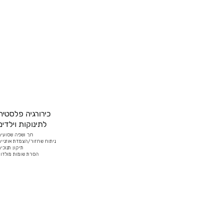
כירורגיה פלסטית
לתינוקות וילדים
חך ושפה שסועים
ניתוח שחזור/הצמדת אוזניי
תיקון תנוכי
הסרת שומות מולדו