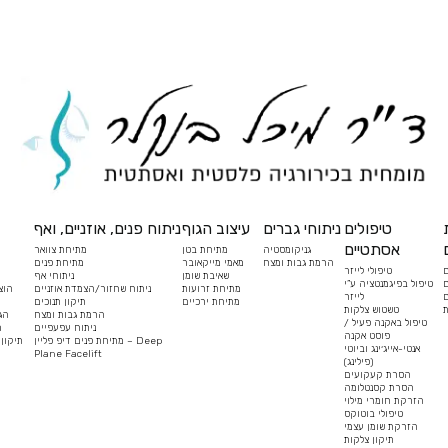
טיפולים
ניתוחי גברים
עיצוב הגוף
ניתוח פנים, אוזניים, ואף
אסתטיים
גניקומסטיה
מתיחת בטן
מתיחת צוואר
הרמת גבות ומצח
מאמי מייקאובר
מתיחת פנים
טיפולי לייזר
שאיבת שומן
ניתוחי אף
ם
טיפול בפיגמנטציה ע”י
מתיחת זרועות
ניתוח שחזור/הצמדת אוזניים
הוצ
ם
לייזר
מתיחת ירכיים
תיקון תנוכים
ת
טשטוש צלקות
הרמת גבות ומצח
הג
טיפול באקנה פעיל /
ניתוח עפעפיים
ה
פוסט אקנה
מתיחת פנים דיפ פליין – Deep
תיקון
אנטי-אייג׳ינג וביוטי
Plane Facelift
(פילינג)
הסרת קעקועים
הסרת קסנטלומה
הזרקת חומרי מילוי
טיפולי בוטוקס
הזרקת שומן עצמי
תיקון צלקות