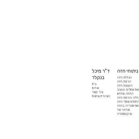
ניתוחי חזה
ד"ר מיכל
בנקלר
הגדלת חזה
הרמת חזה
בית
הקטנת חזה
אודות
את שתלים ועיצוב
צור קשר
החזה מחדש
הצהרת נגישות
דלה והרמת חזה
חלפת שתלי חזה
 אסימטריה בחזה
שחזור שד
גניקומסטיה