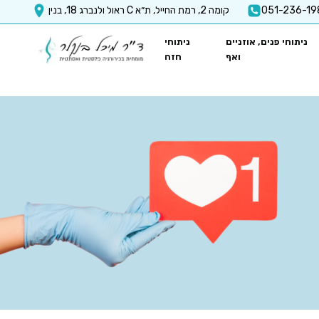
vvvvvvv
051-236-19
ראול ולנברג 18, בנין C קומה 2, רמת החייל, ת״א
x-api-key":"6512a67ea5f63b3ec1a8b9e9
ניתוחי פנים, אוזניים
ניתוחי
ואף
חזה