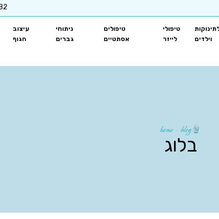
82
תינוקות
טיפולי
טיפולים
ניתוחי
עיצוב
וילדים
לייזר
אסתטיים
גברים
הגוף
home - blog
בלוג