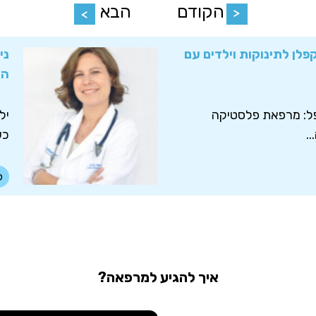
הקודם
הבא
פלן לתינוקות וילדים עם
ני
הח
פל: מרפאת פלסטיקה
יל
.
כש
ל
איך להגיע למרפאה?