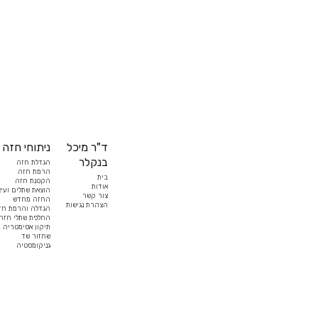
ד"ר מיכל
ניתוחי חזה
בנקלר
הגדלת חזה
הרמת חזה
בית
הקטנת חזה
אודות
הוצאת שתלים ועיצ
צור קשר
החזה מחדש
הצהרת נגישות
הגדלה והרמת חז
החלפת שתלי חזה
תיקון אסימטריה 
שחזור שד
גניקומסטיה