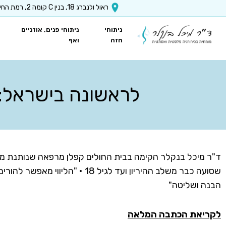
x-api-key":"6512a67ea5f63b3ec1a8b9e9
ראול ולנברג 18, בנין C קומה 2, רמת החייל, ת״א
ניתוחי
ניתוחי פנים, אוזניים
חזה
ואף
לראשונה בישראל: ל
ד"ר מיכל בנקלר הקימה בבית החולים קפלן מרפאה שנותנת מ
שסועה כבר משלב ההיריון ועד לגיל 18 • "ה
הבנה ושליטה"
לקריאת הכתבה המלאה