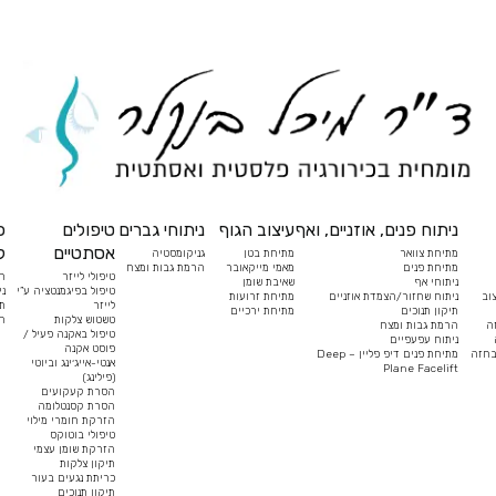
ניתוח פנים, אוזניים, ואף
עיצוב הגוף
ניתוחי גברים
טיפולים
כ
אסתטיים
ל
מתיחת צוואר
מתיחת בטן
גניקומסטיה
מתיחת פנים
מאמי מייקאובר
הרמת גבות ומצח
טיפולי לייזר
ח
ניתוחי אף
שאיבת שומן
טיפול בפיגמנטציה ע”י
ני
וב
ניתוח שחזור/הצמדת אוזניים
מתיחת זרועות
לייזר
תי
תיקון תנוכים
מתיחת ירכיים
טשטוש צלקות
הס
ה
הרמת גבות ומצח
טיפול באקנה פעיל /
ניתוח עפעפיים
פוסט אקנה
בחזה
מתיחת פנים דיפ פליין – Deep
אנטי-אייג׳ינג וביוטי
Plane Facelift
(פילינג)
הסרת קעקועים
הסרת קסנטלומה
הזרקת חומרי מילוי
טיפולי בוטוקס
הזרקת שומן עצמי
תיקון צלקות
כריתת נגעים בעור
תיקון תנוכים