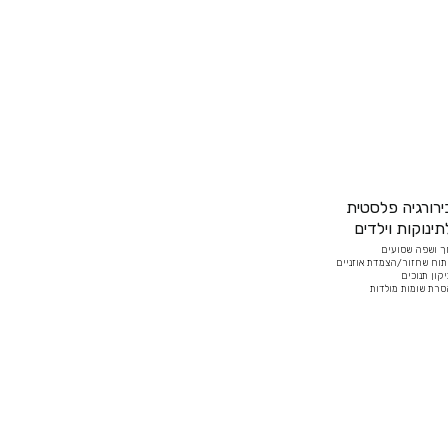
ירורגיה פלסטית
תינוקות וילדים
ך ושפה שסועים
תוח שחזור/הצמדת אוזניים
קון תנוכים
רת שומות מולדות