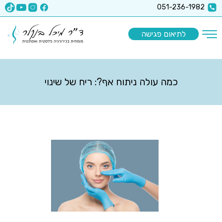
x-api-key":"6512a67ea5f63b3ec1a8b9e9
051-236-1982
לתיאום פגישה
כמה עולה ניתוח אף?: ריח של שינוי