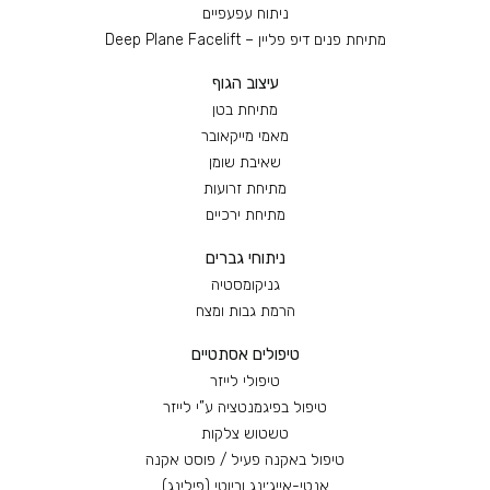
ניתוח עפעפיים
מתיחת פנים דיפ פליין – Deep Plane Facelift
עיצוב הגוף
מתיחת בטן
מאמי מייקאובר
שאיבת שומן
מתיחת זרועות
מתיחת ירכיים
ניתוחי גברים
גניקומסטיה
הרמת גבות ומצח
טיפולים אסתטיים
טיפולי לייזר
טיפול בפיגמנטציה ע”י לייזר
טשטוש צלקות
טיפול באקנה פעיל / פוסט אקנה
אנטי-אייג׳ינג וביוטי (פילינג)