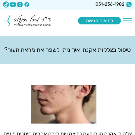
x-api-key":"6512a67ea5f63b3ec1a8b9e9
051-236-1982
לתיאום פגישה
טיפול בצלקות אקנה: איך ניתן לשפר את מראה העור?
צלקות אקנה הן תופעה נפוצה שמותירה אחריה סימנים פיזיים