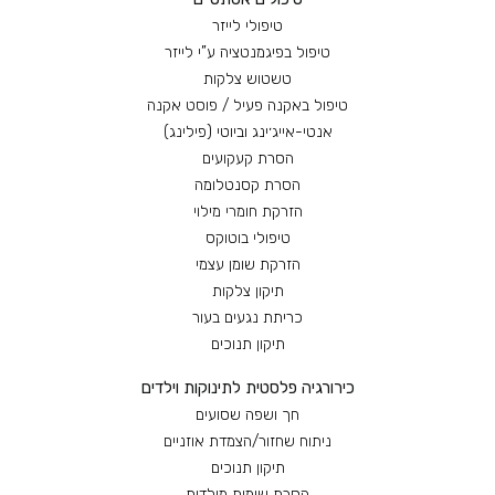
טיפולי לייזר
טיפול בפיגמנטציה ע”י לייזר
טשטוש צלקות
טיפול באקנה פעיל / פוסט אקנה
אנטי-אייג׳ינג וביוטי (פילינג)
הסרת קעקועים
הסרת קסנטלומה
הזרקת חומרי מילוי
טיפולי בוטוקס
הזרקת שומן עצמי
תיקון צלקות
כריתת נגעים בעור
תיקון תנוכים
כירורגיה פלסטית לתינוקות וילדים
חך ושפה שסועים
ניתוח שחזור/הצמדת אוזניים
תיקון תנוכים
הסרת שומות מולדות