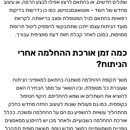
שתלים חדשים, או בהתאם לרצון אפילו לבצע הרמה, אן עיצוב
מחדש של השד – אוטואוגמנטיישן. כמו כן נדרשות בדיקות
רפואיות בהתאם לגיל המטופלת ומצב בריאותה. לקראת
מועד הניתוח עצמו ייתכן שתתבקשי להפסיק ליטול תרופות
מסוימות, כמובן לאחר קבלת חוות דעת ספציפית עבורך.
כמה זמן אורכת ההחלמה אחרי
הניתוח?
משך תקופת ההחלמה משתנה בהתאם למאפייני הניתוח
שעוברת כל מטופלת, ובין השאר על סמך הבחירה האם
להוציא את השתלים או שמא להחליפם. היקף הטיפול
בקופסית, כמו גם פעולות שונות לעיצוב החזה מחדש כחלק
מהתהליך עשויות להשפיע גם הם על ההחלמה ומשכה. ככלל
אורכת ההחלמה כשבועיים, ולאחר מכן יש להימנע ממאמצים
גופניים משמעותיים במשך חודש נוסף. תוצאה סופית תתקבל