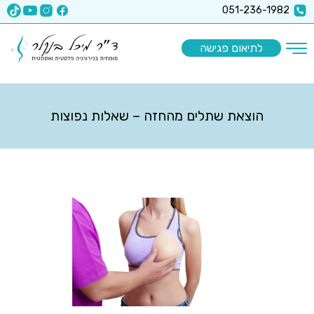
x-api-key":"6512a67ea5f63b3ec1a8b9e9
051-236-1982
לתיאום פגישה
הוצאת שתלים מהחזה – שאלות נפוצות