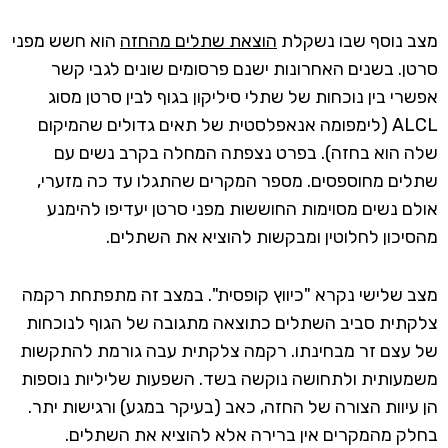
מצב נוסף שבו נשקלת
הוצאת שתלים מהחזה
הוא חשש מפני
סרטן. בשנים האחרונות ישנם פרסומים שונים לגבי קשר
אפשרי בין נוכחות של שתלי סיליקון בגוף לבין סרטן מסוג
ALCL (לימפומה אנאפלסטית של תאים גדולים שהמיקום
שלה הוא בחזה). בפרט נצפתה המחלה בקרב נשים עם
שתלים מחוספסים. מספר המקרים שהתגלו עד כה מזערי,
אולם נשים מסוימות החוששות מפני סרטן יעדיפו להימנע
מהסיכון לחלוטין ומבקשות להוציא את השתלים.
מצב שלישי נקרא "כיווץ קופסית". במצב זה מתפתחת רקמה
צלקתית סביב השתלים כתוצאה מתגובה של הגוף לנוכחות
של עצם זר מבחינתו. רקמה צלקתית עבה גורמת להתקשות
משמעותית ולתחושה נוקשה בשד. השפעות שליליות נוספות
הן עיוות הצורה של החזה, כאב (בעיקר במגע) ורגישות יתר.
בחלק מהמקרים אין ברירה אלא להוציא את השתלים.