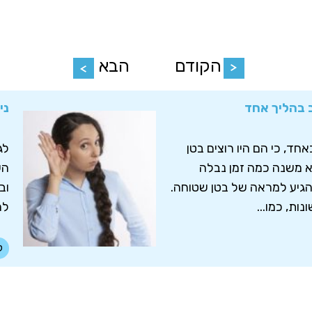
הקודם
הבא
 בהליך אחד
ני
אחד, כי הם היו רוצים בטן
לג
א משנה כמה זמן נבלה
הע
הגיע למראה של בטן שטוחה.
וב
נות, כמו...
לה
ל