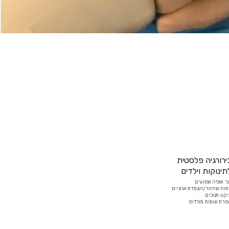
ירורגיה פלסטית
תינוקות וילדים
ך ושפה שסועים
תוח שחזור/הצמדת אוזניים
קון תנוכים
רת שומות מולדות