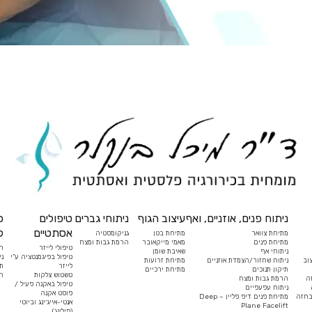
ניתוח פנים, אוזניים, ואף
עיצוב הגוף
ניתוחי גברים
טיפולים
כ
אסתטיים
ל
מתיחת צוואר
מתיחת בטן
גניקומסטיה
מתיחת פנים
מאמי מייקאובר
הרמת גבות ומצח
טיפולי לייזר
ח
ניתוחי אף
שאיבת שומן
טיפול בפיגמנטציה ע”י
ני
וב
ניתוח שחזור/הצמדת אוזניים
מתיחת זרועות
לייזר
תי
תיקון תנוכים
מתיחת ירכיים
טשטוש צלקות
הס
ה
הרמת גבות ומצח
טיפול באקנה פעיל /
ניתוח עפעפיים
פוסט אקנה
בחזה
מתיחת פנים דיפ פליין – Deep
אנטי-אייג׳ינג וביוטי
Plane Facelift
(פילינג)