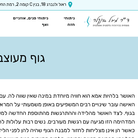
x-api-key":"6512a67ea5f63b3ec1a8b9e9
ראול ולנברג 18, בנין C קומה 2, רמת החייל, ת״א
ניתוחי
ניתוחי פנים, אוזניים
חזה
ואף
גוף מעוצב
האושר בלהיות אמא הוא חוויה מיוחדת במינה שאין שווה לה. עם
האישה עובר שינויים רבים המשפיעים באופן משמעותי על המרא
בגוף. לצד האושר מהלידה וההתרגשות מהתוספת החדשה למשפ
המדהימה הזו מגיעה עם רגשות מעורבים. נשים רבות עלולות ל
כאשר הן אינן מצליחות לחזור למבנה הגוף שהיה להן לפני הליד