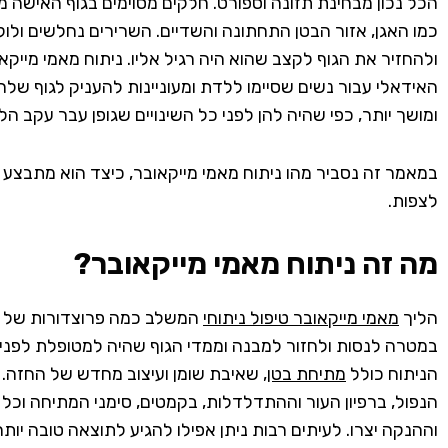
הכל נכון מבחינת תזונה וספורט. חלקים מסוימים בגוף האישה 
כמו האגן, אזור הבטן התחתונה והשדיים. השרירים נחלשים ולו
ולהחזיר את הגוף לקצב שהוא היה רגיל אליו. ניתוח מאמי מייקא
האידאלי עבור נשים שסיימו ללדת ומעוניינות להעניק לגוף שלה
ומושך יותר, כפי שהיה להן לפני כל השינויים שגופן עבר עקב הל
במאמר זה נסביר מהו ניתוח מאמי מייקאובר, כיצד הוא מתבצע 
לצפות.
מה זה ניתוח מאמי מייקאובר
?
הליך
מאמי מייקאובר טיפול ניתוחי
המשלב כמה פרוצדורות של ני
במטרה לנסות ולחזור למבנה וממדי הגוף שהיה למטופלת לפני 
הניתוח כולל
מתיחת בטן
, שאיבת שומן ועיצוב מחדש של החזה. 
הנפול, ברפיון העור וההתדלדלות, בקמטים, סימני המתיחה וכל
וההנקה יצרו. לעיתים רבות ניתן אפילו להגיע לתוצאה טובה יות