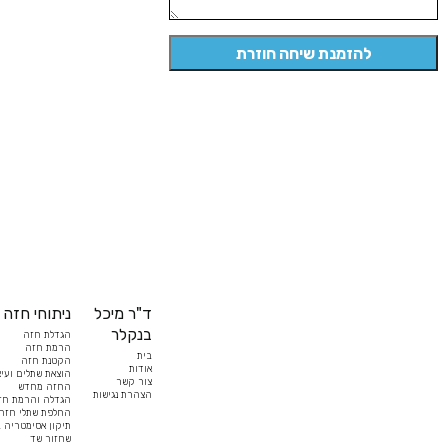
ד"ר מיכל
ניתוחי חזה
בנקלר
הגדלת חזה
הרמת חזה
בית
הקטנת חזה
אודות
הוצאת שתלים ועיצ
צור קשר
החזה מחדש
הצהרת נגישות
הגדלה והרמת חז
החלפת שתלי חזה
תיקון אסימטריה 
שחזור שד