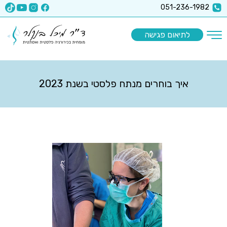
x-api-key":"6512a67ea5f63b3ec1a8b9e9
051-236-1982
לתיאום פגישה
איך בוחרים מנתח פלסטי בשנת 2023