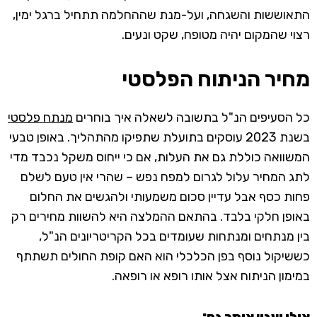
התאוששות והשגחה, ועל-מנת שההחלמה תתחיל ברגל ימין,
רצוי שהמקום יהיה מטופח, שקט ונעים.
מחיר הניתוח הפלסטי
כל הסעיפים הנ"ל בתשובה לשאלה איך בוחרים
מנתח פלסטי
בשנת 2023 עוסקים בתועלת שתפיקו מהתהליך. באופן טבעי
המשוואה כוללת גם את העלות, אם כי ייחוס משקל נכבד מדי
לתג המחיר עלול לגרום למפח נפש – שהרי אין טעם לשלם
פחות כסף אבל עדיין סכום משמעותי ולהגשים את החלום
באופן חלקי בלבד. בהתאם ההמלצה היא להשוות מחירים רק
בין מנתחים ומנתחות שעומדים בכל הקריטריונים הנ"ל,
כששיקול נוסף בפן הכלכלי הוא האם קופת החולים תשתתף
במימון הניתוח אצל אותו רופא או רופאה.
אולי יענין אותך גם: